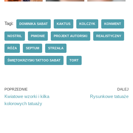
Tagi:
DOMINIKA SABAT
KAKTUS
KOLCZYK
KONWENT
NOSTRIL
PIWONIE
PROJEKT AUTORSKI
REALISTYCZNY
RÓŻA
SEPTUM
STRZAŁA
ŚWIĘTOKRZYSKI TATTOO SABAT
TORT
POPRZEDNIE
DALEJ
Kwiatowe wzorki i kilka
Rysunkowe tatuaże
kolorowych tatuaży