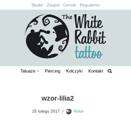
Studio
Zespół
Cennik
Regulamin
Przejdź
do
treści
Tatuaże
Piercing
Kolczyki
Kontakt
wzor-lilia2
25 lutego 2017
Rafał